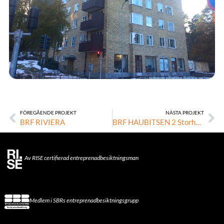
FÖREGÅENDE PROJEKT
NÄSTA PROJEKT
BRF RIVIERA
BRF HAUBITSEN 2 Storholmens Förvaltning
Av RISE certifierad entreprenadbesiktningsman
Medlem i SBRs entreprenadbesiktningsgrupp